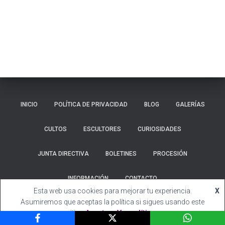
Ó
N
INICIO
POLÍTICA DE PRIVACIDAD
BLOG
GALERÍAS
CULTOS
ESCULTORES
CURIOSIDADES
JUNTA DIRECTIVA
BOLETINES
PROCESIÓN
INFORMACIÓN
CONTACTO
Esta web usa cookies para mejorar tu experiencia.
X
Hestia | Desarrollado por
ThemeIsle
Asumiremos que aceptas la política si sigues usando este
sitio.
Acepto
Ver política