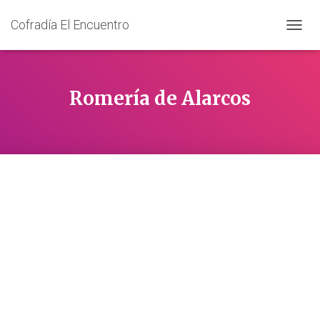
Cofradía El Encuentro
C
A
M
B
I
Romería de Alarcos
A
R
M
O
D
O
D
E
N
A
V
E
G
A
C
I