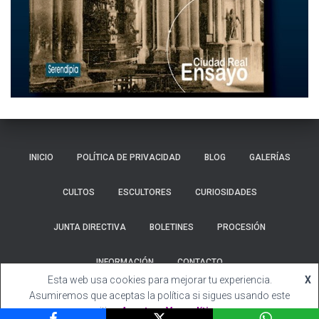
INICIO
POLÍTICA DE PRIVACIDAD
BLOG
GALERÍAS
CULTOS
ESCULTORES
CURIOSIDADES
JUNTA DIRECTIVA
BOLETINES
PROCESIÓN
INFORMACIÓN
CONTACTO
Esta web usa cookies para mejorar tu experiencia.
X
Hestia | Desarrollado por
ThemeIsle
Asumiremos que aceptas la política si sigues usando este
sitio.
Acepto
Ver política