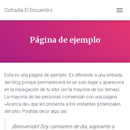
Cofradía El Encuentro
C
A
M
B
I
Página de ejemplo
A
R
M
O
D
O
Esta es una página de ejemplo. Es diferente a una entrada
D
E
del blog porque permanecerá en un solo lugar y aparecerá
N
en la navegación de tu sitio (en la mayoría de los temas).
A
La mayoría de las personas comienzan con una página
V
E
«Acerca de» que les presenta a los visitantes potenciales
G
del sitio. Podrías decir algo así:
A
C
I
¡Bienvenido! Soy camarero de día, aspirante a